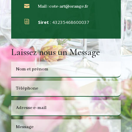

Mail
: cote-art@orange.fr
i
Siret
: 43235468600037
Laissez nous un Message