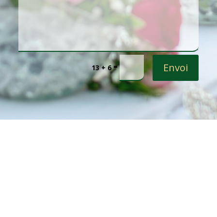
Envoi
=
13 + 6