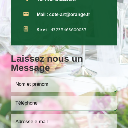

Mail
: cote-art@orange.fr
i
Siret
: 43235468600037
Laissez nous un
Message