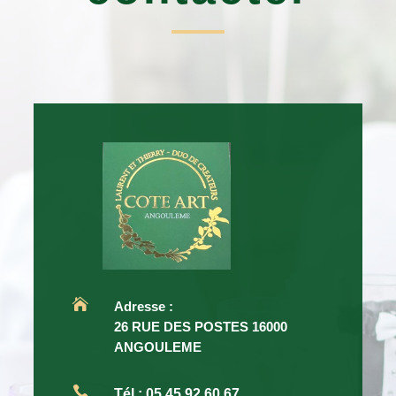

Adresse :
26 RUE DES POSTES 16000
ANGOULEME

Tél
:
05.45.92.60.67