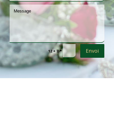
Envoi
=
12 + 7